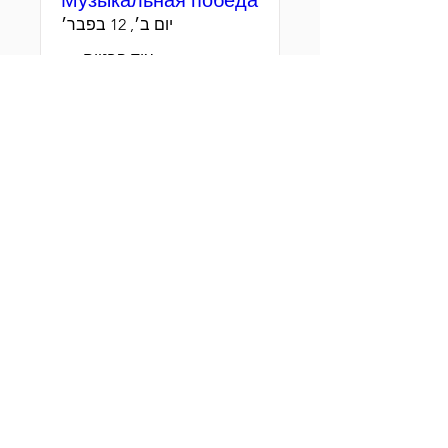
Музыкальная победа
יום ב׳, 12 בפבר׳
עוד פרטים
פרטים