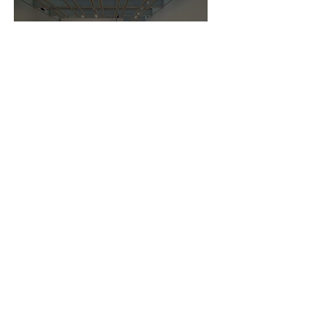
3D-тур
новости
Сообществ
о