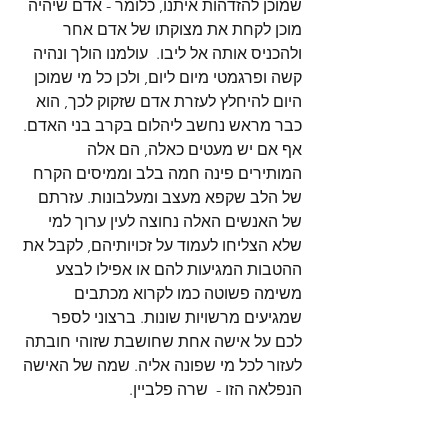
שמוכן להזדהות איתנו, כלומר - אדם שיהיה 
מוכן לקחת את מצוקתו של אדם אחר 
ולהכניס אותה אל ליבו.  עולמנו הולך ונהיה 
קשה ופרגמטי מיום ליום, ולכן כל מי שמוכן 
היום להיחלץ לעזרת אדם שזקוק לכך, הוא 
כבר מראש נחשב ליהלום בקרב בני האדם. 
אף אם יש מעטים כאלה, הם אלה 
המותירים פינה חמה בלב וממיסים הקרח 
של הלב שקפא מעצב ומעלבונות. עזרתם 
של האנשים האלה נחוצה לעין ערוך למי 
שלא הצליחו לעמוד על זכויותיהם, לקבל את 
ההטבות המגיעות להם או אפילו לבצע 
משימה פשוטה כמו לקרוא מכתבים 
שמגיעים מרשויות שונות. ברצוני לספר 
לכם על אישה אחת שחושבת שזוהי חובתה 
לעזור לכל מי שפונה אליה. שמה של האישה 
הנפלאה הזו -  שרה פלביין.