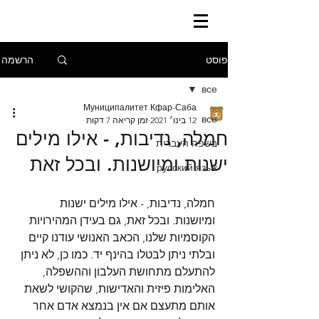
הרשמה
פוסט
все
Муниципалитет Кфар-Саба
все
12 בינו׳ 2021
זמן קריאה 7 דקות
חמלה, נדיבות, - אילו מילים
בשפה העברית
ישנות ומיושנות. ובכל זאת
русский язык
חמלה, נדיבות, - אילו מילים ישנות 
ומיושנות. ובכל זאת, גם בעידן המהירויות 
הקוסמיות שלנו, הכאב האנושי עודנו קיים 
ובלתי ניתן לבטלו בהינף יד. כמו כן, לא ניתן 
להתעלם מתחושת העלבון וההשפלה, 
האלימות פיזית והאדישות, שהקושי לשאת 
אותם מתעצם אם אין בנמצא אדם אחר 