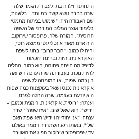
התחתנה וילדה בת. לעבודת הגמר שלה 
שרה בחרה נושא קשה במיוחד – בלשנות, 
שם העבודה היה: "שימוש בניתוח מתמטי 
בלימוד אוצר המלים המודרני של השפה 
הרוסית". המורה שלה, פרופסור שירוקוב, 
היה אדם מאוד אינטליגנטי ממוצא רוסי, 
והיה לו כמובן "חבר קרוב" בחוג לשפה 
האוקראינית. היות ובחינת הזכאות 
לדיפלומה הייתה פתוחה, הוא כמובן החליט 
להיות נוכח. בעבודתה שרה ערכה השוואה 
בין כמה שפות, ואז המומחה ללשפה 
אוקראינית נכנס ושאל בעוקצנות כמה שפות 
היא יודעת בעצמה. שרה החלה לפרט, 
וענתה: "רוסית, אוקראינית, רומנית וכמובן – 
יידיש". הוא שאל שוב: "איזו שפה?" שרה 
ענתה: "אני יהודייה ויידיש היא שפת האם 
שלי". באותו רגע השתררה דממה באולם 
עד שפרופסור שירוקוב הפיג את האווירה 