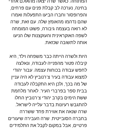
המתוחה. כאשר שרה יצאה מהאולם אחרי 
בחינה, נערכה לב קבלת פנים עם פרחים, 
והפרופסור וחברו הביעו התפעלות ואמרו 
שהם נדהמו מהאומץ שלה. עם זאת, שרה 
לא רואה בעצמה גיבורה, פשוט המומחה 
לשפה האוקראינית והעוקצנות שלו הניעו 
אותה לתשובה שכזאת.
היות ולשרה הייתה כבר משפחה וילד, היא 
קיבלה פטור מהפנייה לעבודה, ונאלצה 
לחפש עבודה בכוחות עצמה. עבור יהודי 
למצוא עבודה בעיר צ'רנוביץ לא היה עניין 
של מה בכך, ולכן היא התקבלה לעבודה 
בבית ספר בפרברי העיר. לאחר מלחמת 
ששת הימים בקרב יהודי צ'רנוביץ החלו 
להתגבש רעיונות בדבר עלייה לישראל. 
שרה שנאה את אווירת פחד ששררה 
בחברה הסובייטית. שרה העבירה שיעורים 
פרטיים, אבל במקום לקבל את התלמידים 