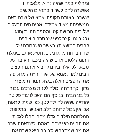
ומחליף במה שהיה נחוץ. מלאכתו זו 
אפשרה להם לשרוד בתנאים הקשים 
ששררו באותה תקופה. אמא של שרה באה 
ממשפחה מאוד אמידה. אביה היה הבעלים 
של בית חרושת קטן ומספר חנויות (הוא 
נפטר זמן קצר לפני שבסרביה צורפה 
לברית המועצות). כאשר משפחתה של 
שרה ברחה מהגרמנים, הסיע אותם בעגלת 
רתומה לסוס אדם שהיה בעבר העובד של 
סבא, ולכן עלה בידם להביא איתם חפצים 
רבים למדי. אמא של שרה הייתה מחליפה 
את החפצים האלה בשוק תמורת מוצרי 
מזון, וכך הייתה יכולה לקנות מצרכים עבור 
כל בני הבית. בנוסף הם האכילו עוד פליטה 
יהודייה שהיה לה ילד קטן. כפי שניתן לראות, 
אכן אין גבול לרוחב הלב האנושי. בתקופת 
המלחמה הילדים גדלו מהר והחלו לגלות 
את החיים כפי שהם באמת. כשראתה שרה 
את מה שמתרחש סביבה היא קשרה את 