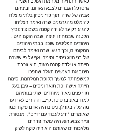
כאשר התחילה מלחמת העולם השנייה 
גויסו כל הגברים לצבא האדום, וביניהם 
אביה של שרה. תוך כדי ניסיון בלתי מוצלח 
להימלט מהגרמנים שרה ואימה הצליחו 
להגיע רק עד לעיירה קטנה בשם צ'רנוביץ 
הקטנה שבמחוז וויניצה, שבה הוקם הגטו. 
היהודים הפליטים שוכנו בבתי היהודים 
המקומיים, וכך הגיעו שרה ואימה לביתם 
של בני הזוג ניסים וסימה. אף על פי ששרה 
הייתה אז ילדה קטנה מאוד, היא זוכרת 
היטב את האנשים האלה שהפכו 
למשפחתה למשך תקופת המלחמה. סימה 
הייתה אישה יפת תואר וניסים – גיבן בעל 
תווי פנים מאוד מיוחדים. שתי בנותיהם 
למדו באוניברסיטת קייב, וההורים לא ידעו 
מה עלה בגורלן. ניסים היה אדם פיקח וכמו 
שאומרים "ידע לעבוד עם ידיים", ומנסורת 
ונייר צבוע הוא היה עושה פרחים 
מלאכותיים שאותם הוא היה לוקח לשוק 