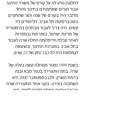
לחלוטין נודע לה על קורס של משרד החינוך 
עבור מורים שמתמחים בחינוך מיוחד. 
מדובר היה בקורס של שנה וחצי שהתקיים 
באוניברסיטת תל-אביב. הלימודים היו 
קשים. היה צריך לעבור מבחנים בהיסטוריה 
של מדינת ישראל, באזרחות ובספרות. 
לאחר קבלת הדיפלומה החלה שרה לעבוד 
בתל-אביב במערכת החינוך, וכשיצאה 
לגמלאות היה לה כבר ותק של 23 שנים.
בשנת 1999 נפטר ממחלה קשה בעלה של 
שרה. בתה התגוררה בכפר סבא ובנה 
ברמת השרון, ולכן בספטמבר 2000 היא 
השתכנה בעירנו. בוקר אחד התעוררה שרה 
והבינה שחייה השתנו מקצה לקצה. היא 
נמצאת בעיר זרה, בעלה כבר לא לידה, לא 
צריך ללכת לעבודה, שהרי היא גמלאית. כל 
חייה היא למדה או עבדה, חיי בטלה הם לא 
באופי שלה והאופי הזה נבנה עוד בתקופת 