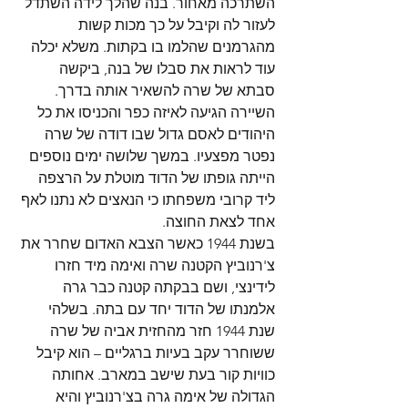
השתרכה מאחור. בנה שהלך לידה השתדל 
לעזור לה וקיבל על כך מכות קשות 
מהגרמנים שהלמו בו בקתות. משלא יכלה 
עוד לראות את סבלו של בנה, ביקשה 
סבתא של שרה להשאיר אותה בדרך. 
השיירה הגיעה לאיזה כפר והכניסו את כל 
היהודים לאסם גדול שבו דודה של שרה 
נפטר מפצעיו. במשך שלושה ימים נוספים 
הייתה גופתו של הדוד מוטלת על הרצפה 
ליד קרובי משפחתו כי הנאצים לא נתנו לאף 
אחד לצאת החוצה. 
בשנת 1944 כאשר הצבא האדום שחרר את 
צ'רנוביץ הקטנה שרה ואימה מיד חזרו 
לידינצי, ושם בבקתה קטנה כבר גרה 
אלמנתו של הדוד יחד עם בתה. בשלהי 
שנת 1944 חזר מהחזית אביה של שרה 
ששוחרר עקב בעיות ברגליים – הוא קיבל 
כוויות קור בעת שישב במארב. אחותה 
הגדולה של אימה גרה בצ'רנוביץ והיא 