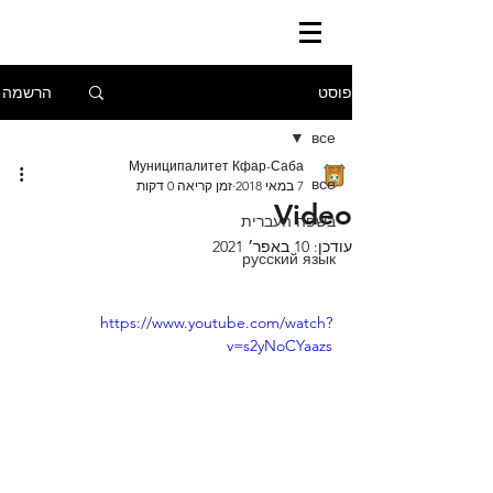
הרשמה
פוסט
все
Муниципалитет Кфар-Саба
все
7 במאי 2018
זמן קריאה 0 דקות
Video
בשפה העברית
עודכן:
10 באפר׳ 2021
русский язык
https://www.youtube.com/watch?
v=s2yNoCYaazs