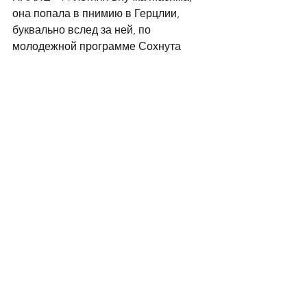
она попала в пнимию в Герцлии, 
буквально вслед за ней, по 
молодежной программе Сохнута 
репатриировался внук, которого 
определили в кибуц Шоваль.
В ноябре 1997-го года Максим с 
женой и дочкой также совершили 
репатриацию. Максим, никогда в 
течение своей взрослой жизни не 
соблюдавший еврейские традиции, 
ступив на землю Израиля, заплакал 
от переполнивших его эмоций. В тот 
год в Казахстане была необычайно 
холодная осень, когда вылетали из 
Алма-Аты было минус 26 градусов, а 
при приземлении в аэропорту Бен-
Гурион плюс 26. Этот факт буквально 
потряс новых репатриантов. День 