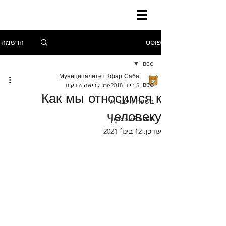
הרשמה
פוסט
все
Муниципалитет Кфар-Саба
все
5 ביוני 2018
זמן קריאה 6 דקות
Как мы относимся к
בשפה העברית
человеку
русский язык
עודכן:
12 בינו׳ 2021