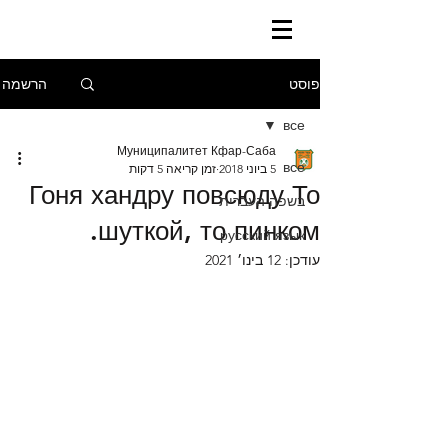
הרשמה
פוסט
все
Муниципалитет Кфар-Саба
все
5 ביוני 2018
זמן קריאה 5 דקות
Гоня хандру повсюду То
בשפה העברית
шуткой, то пинком.
русский язык
עודכן:
12 בינו׳ 2021