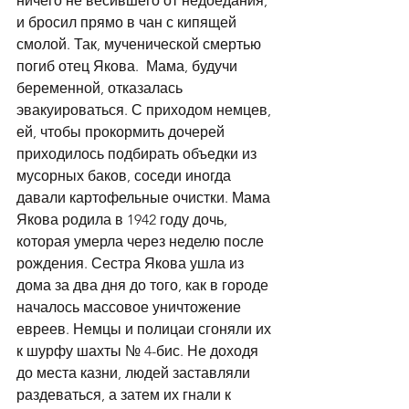
ничего не весившего от недоедания, 
и бросил прямо в чан с кипящей 
смолой. Так, мученической смертью 
погиб отец Якова.  Мама, будучи 
беременной, отказалась 
эвакуироваться. С приходом немцев, 
ей, чтобы прокормить дочерей 
приходилось подбирать объедки из 
мусорных баков, соседи иногда 
давали картофельные очистки. Мама 
Якова родила в 1942 году дочь, 
которая умерла через неделю после 
рождения. Сестра Якова ушла из 
дома за два дня до того, как в городе 
началось массовое уничтожение 
евреев. Немцы и полицаи сгоняли их 
к шурфу шахты № 4-бис. Не доходя 
до места казни, людей заставляли 
раздеваться, а затем их гнали к 