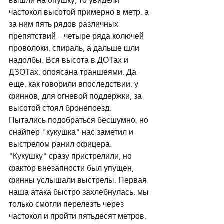
вышли на опушку, то увидели 
частокол высотой примерно в метр, а 
за ним пять рядов различных 
препятствий – четыре ряда колючей 
проволоки, спираль, а дальше шли 
надолбы. Вся высота в ДОТах и 
ДЗОТах, опоясана траншеями. Да 
еще, как говорили впоследствии, у 
финнов, для огневой поддержки, за 
высотой стоял бронепоезд. 
Пытались подобраться бесшумно, но 
снайпер-"кукушка" нас заметил и 
выстрелом ранил офицера. 
"Кукушку" сразу пристрелили, но 
фактор внезапности был упущен, 
финны услышали выстрелы. Первая 
наша атака быстро захлебнулась, мы 
только смогли перелезть через 
частокол и пройти пятьдесят метров, 